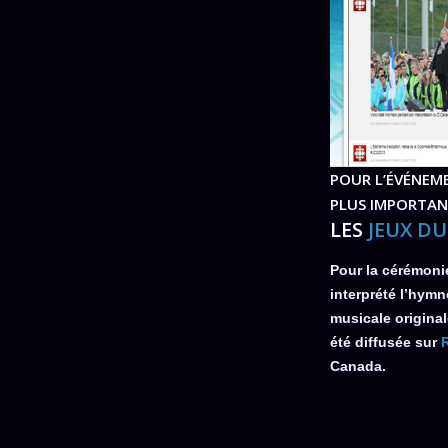
POUR L’ÉVÉNEM
PLUS IMPORTA
LES
JEUX D
Pour la cérémoni
interprété l’hymn
musicale original
été diffusée sur
Canada.