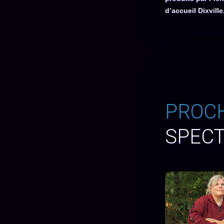
d’accueil Dixville
PROC
SPEC