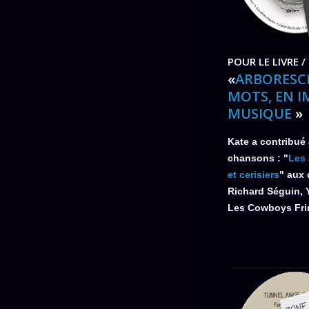
POUR LE LIVRE /
«
ARBORESCE
MOTS, EN I
MUSIQUE
»
Kate a contribué
chansons : "
Les 
et cerisiers
" aux 
Richard Séguin, Y
Les Cowboys Fri