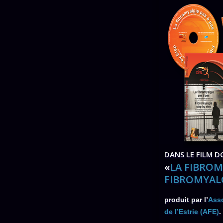
DANS LE FILM 
«
LA FIBROMY
FIBROMYALG
produit par l’
Asso
de l’Estrie (AFE)
.