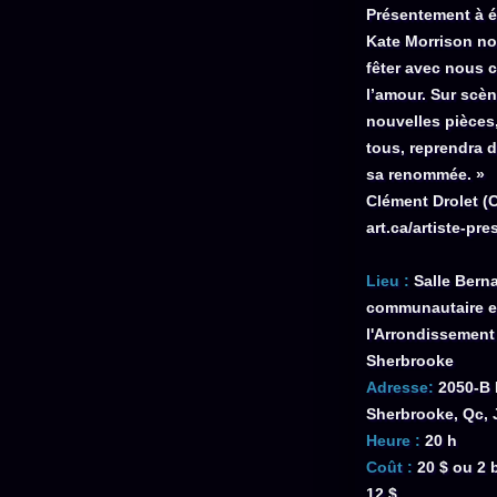
Présentement à é
Kate Morrison nou
fêter avec nous c
l’amour. Sur scèn
nouvelles pièces
tous, reprendra d
sa renommée. »
Clément Drolet (
art.ca/artiste-pre
Lieu :
Salle Bern
communautaire et
l'Arrondissement
Sherbrooke
Adresse:
2050-B B
Sherbrooke, Qc, 
Heure :
20 h
Coût :
20 $ ou 2 b
12 $