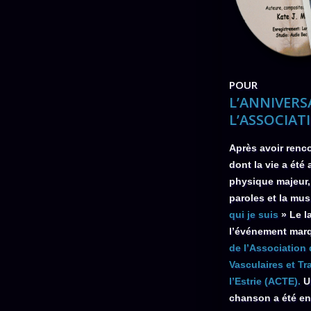
POUR
L’ANNIVERS
L’ASSOCIAT
Après avoir renc
dont la vie a été
physique majeur,
paroles et la mu
qui je suis
» Le l
l’événement mar
de l’Association
Vasculaires et T
l’Estrie (ACTE).
U
chanson a été enr