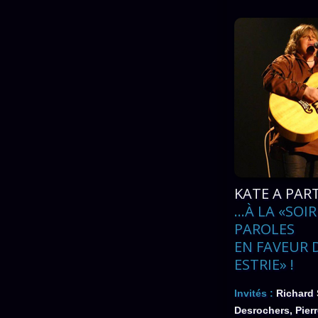
KATE A PARTI
...À LA «SOI
PAROLES
EN FAVEUR 
ESTRIE» !
Invités :
Richard 
Desrochers, Pier