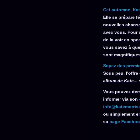
Cet automne, Kat
Elle se prépare f
nouvelles chanso
avec vous. Pour 
de la voir en spe
vous savez à que
sont magnifiques
Soyez des premie
Sous peu, l'offre
album de Kate...
s
Vous pouvez dem
informer via son
info@katemorris
ou simplement en 
sa
page
Facebook