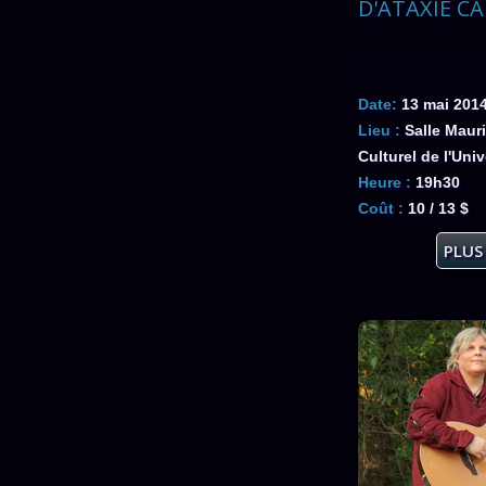
D'ATAXIE C
Date:
13 mai 201
Lieu :
Salle Mauri
Culturel de l'Uni
Heure :
19h30
Coût :
10 / 13 $
PLUS