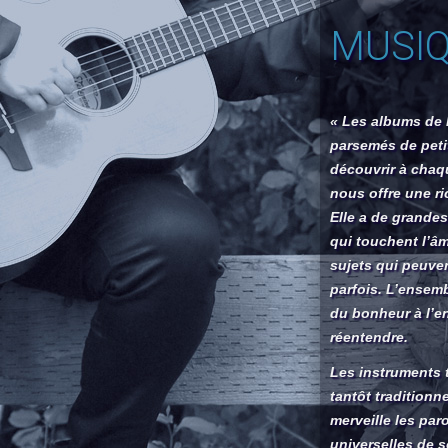
MUSI
« Les albums de 
parsemés de petit
découvrir à chaq
nous offre une r
Elle a de grande
qui touchent l’â
sujets qui peuven
parfois. L’ensemb
du bonheur à l’e
réentendre.
Les instruments 
tantôt traditionn
merveille les par
universelles de 