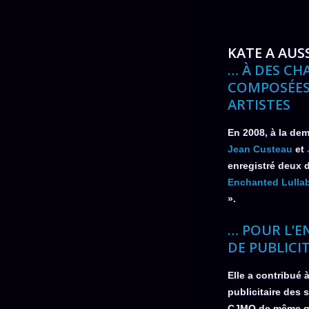
KATE A AUS
… À DES C
COMPOSÉES
ARTISTES
En 2008, à la de
Jean Custeau
et
enregistré deux 
Enchanted Lulla
».
… POUR L’
DE PUBLICI
Elle a contribué à
publicitaire des 
CJMQ de même q