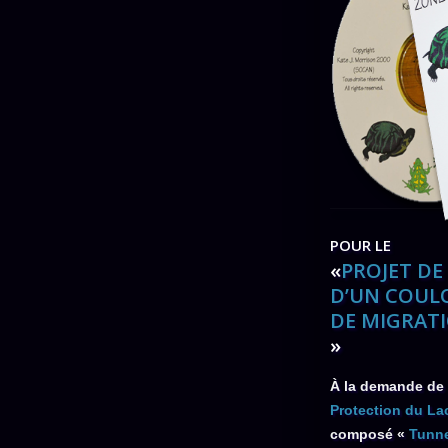
POUR LE
«
PROJET DE
D’UN COUL
DE MIGRATI
»
À la demande de 
Protection du L
composé «
Tunne