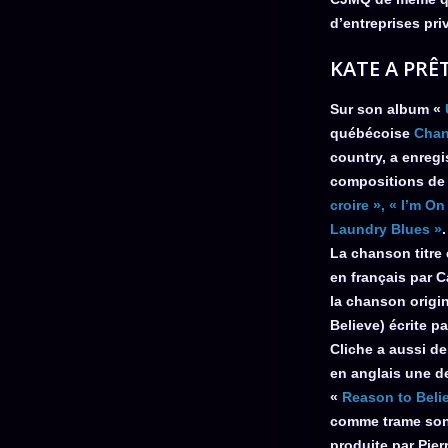
d’entreprises pri
KATE A PRÊ
Sur son album «
québécoise
Chan
country, a enregi
compositions de
croire », « I’m O
Laundry Blues »
.
La chanson titre 
en français par C
la chanson origi
Believe) écrite p
Cliche a aussi d
en anglais une d
«
Reason to Beli
comme trame son
produite par Pier