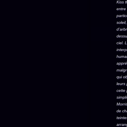
Kiss 
entre
partic
soleil
d’arb
dessu
ciel. 
interp
humai
appré
malgré
qui o
leurs
cette
simpli
Morris
de ch
teinte
arran