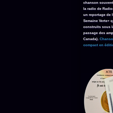
chanson souvent 
la radio de Radi
un reportage de l
Semaine Verte» qu
construits sous l
passage des amp
Canada).
Chanson
compact en éditio