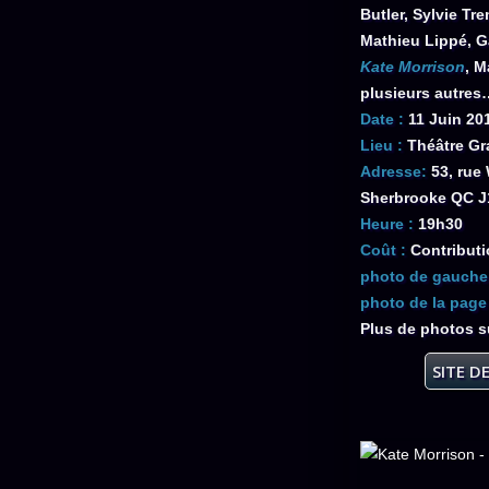
Butler, Sylvie Tr
Mathieu Lippé, Ga
Kate Morrison
, M
plusieurs autres
Date :
11 Juin 20
Lieu :
Théâtre Gr
Adresse:
53, rue 
Sherbrooke QC J
Heure :
19h30
Coût :
Contributi
photo de gauche
photo de la page 
Plus de photos s
SITE D