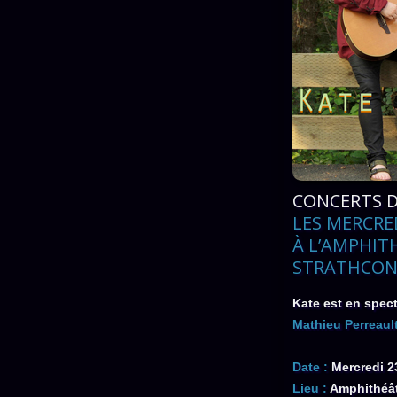
CONCERTS D
LES MERCRE
À L’AMPHIT
STRATHCO
Kate est en spec
Mathieu Perreaul
Date :
Mercredi 23
Lieu :
Amphithéât