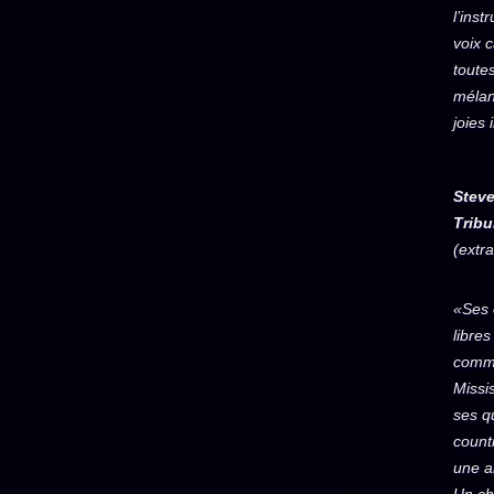
l’ins
voix 
toutes
mélanc
joies
Stev
Trib
(extra
«Ses 
libre
comme
Missis
ses q
countr
une a