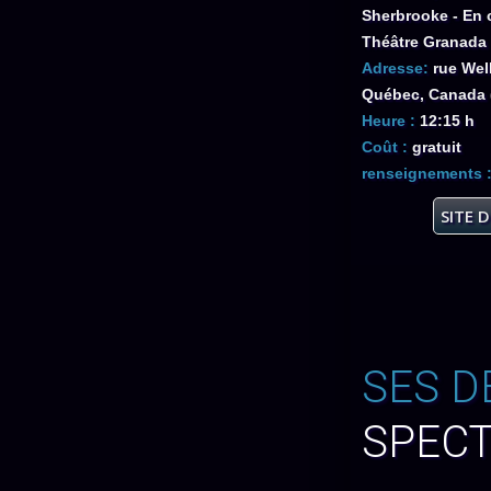
Sherbrooke - En c
Théâtre Granada
Adresse:
rue Wel
Québec, Canada (
Heure :
12:15 h
Coût :
gratuit
renseignements 
SITE 
SES D
SPEC