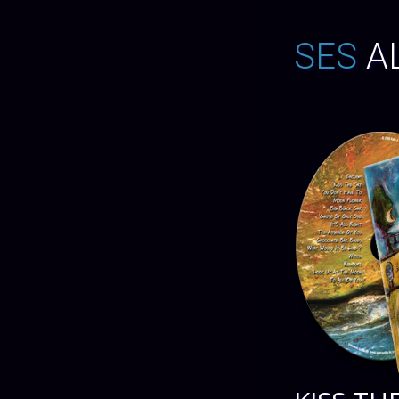
SES
A