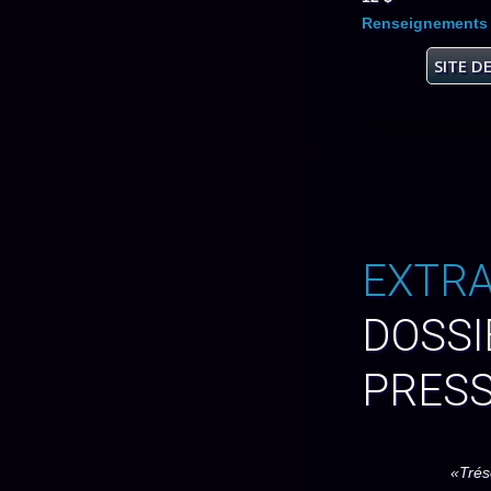
Renseignements 
SITE D
EXTRA
DOSSI
PRES
«Trés