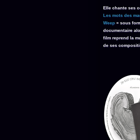
Elle chante ses c
Les mots des ma
Weep
» sous form
documentaire alo
film reprend la 
de ses compositi