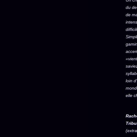
Un ch
du de
de ma
inten
diffic
Simpl
gamin
accen
«vien
savie
sylla
loin d
mond
elle 
Rache
Trib
(extra